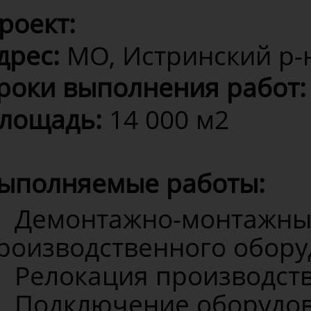
роект:
дрес:
МО, Истринский р-н
роки выполнения работ:
лощадь:
14 000 м2
ыполняемые работы:
Демонтажно-монтажные
роизводственного обору
Релокация производст
Подключение оборудов