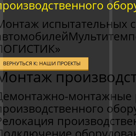
производственного обор
Монтаж испытательных с
автомобилей
Мультитемп
ЛОГИСТИК»
ВЕРНУТЬСЯ К: НАШИ ПРОЕКТЫ
Монтаж производс
Демонтажно-монтажные р
производственного обор
Релокация производстве
Подключение оборудован