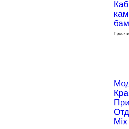
Каб
кам
бам
Проекти
Мод
Кра
При
Отд
Mix