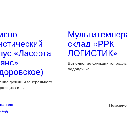
сно-
Мультитемпер
истический
склад «РРК
пус «Ласерта
ЛОГИСТИК»
янс»
Выполнение функций генераль
доровское)
подрядчика
ение функций генерального
ровщика и ...
 начало
Показано 
азад