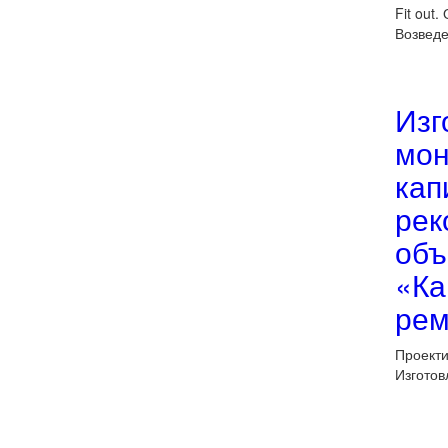
Fit out
Возведе
Изг
мон
кап
рек
объ
«Ка
рем
Проекти
Изготовл