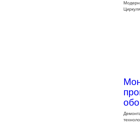
Модерни
Циркуля
Мо
про
обо
Демонт
технолог