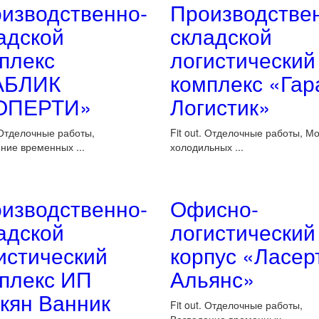
изводственно-
Производстве
адской
складской
плекс
логистический
АБЛИК
комплекс «Гар
ОПЕРТИ»
Логистик»
. Отделочные работы,
Fit out. Отделочные работы, М
ние временных ...
холодильных ...
изводственно-
Офисно-
адской
логистический
истический
корпус «Ласер
плекс ИП
Альянс»
кян Ванник
Fit out. Отделочные работы,