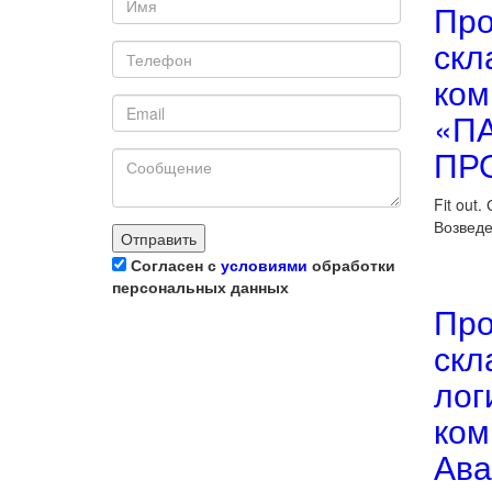
Про
скл
ком
«П
ПР
Fit out
Возведе
Согласен с
условиями
обработки
персональных данных
Про
скл
лог
ком
Ава