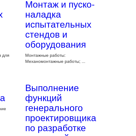
Монтаж и пуско-
х
наладка
испытательных
стендов и
оборудования
в для
Монтажные работы:
Механомонтажные работы; ...
Выполнение
а
функций
генерального
ние
проектировщика
по разработке