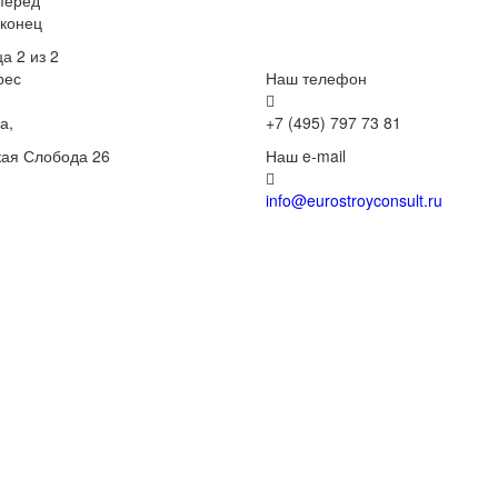
перёд
 конец
а 2 из 2
рес
Наш телефон
а,
+7 (495) 797 73 81
ая Слобода 26
Наш e-mail
info@eurostroyconsult.ru