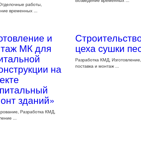
Возведение временных ...
. Отделочные работы,
ние временных ...
отовление и
Строительств
таж МК для
цеха сушки пе
итальной
Разработка КМД, Изготовление
онструкции на
поставка и монтаж ...
екте
питальный
онт зданий»
рование, Разработка КМД,
ение ...