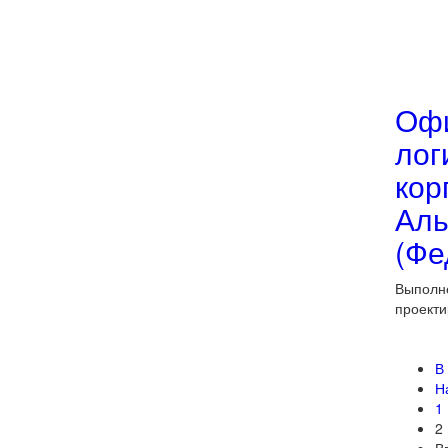
Офи
лог
кор
Аль
(Фе
Выполн
проекти
В
Н
1
2