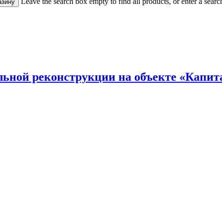
Leave the search box empty to find all products, or enter a search
льной реконструкции на объекте «Капит