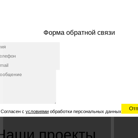
Форма обратной связи
Согласен с
условиями
обработки персональных данных
Наши проекты