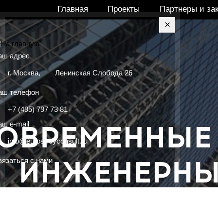
Главная
Проекты
Партнеры и за
×
аш адрес
г. Москва,
Ленинская Слобода 26
аш телефон
+7 (495) 797 73 81
ш e-mail
info@eurostroyconsult.ru
вязаться с нами