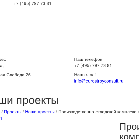
+7 (495) 797 73 81
рес
Наш телефон
а,
+7 (495) 797 73 81
ая Слобода 26
Наш e-mail
info@eurostroyconsult.ru
ши проекты
я
/
Проекты
/
Наши проекты
/
Производственно-складской комплек
Про
ком