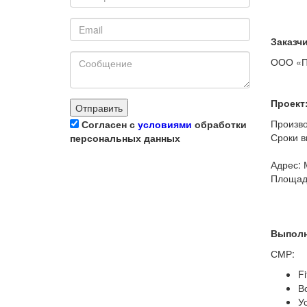
Заказчи
ООО «
Проект
Произво
Согласен с
условиями
обработки
Сроки в
персональных данных
03.2
Адрес: 
Площадь
Выполн
СМР:
F
В
У